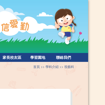
家長校友區
學習園地
聯絡我們
首頁
學科介紹
視藝科