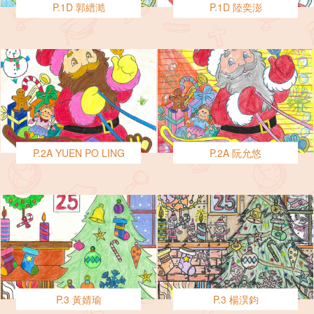
P.1D 郭縉澔
P.1D 陸奕澎
P.2A YUEN PO LING
P.2A 阮允悠
P.3 黃婧瑜
P.3 楊淏鈞