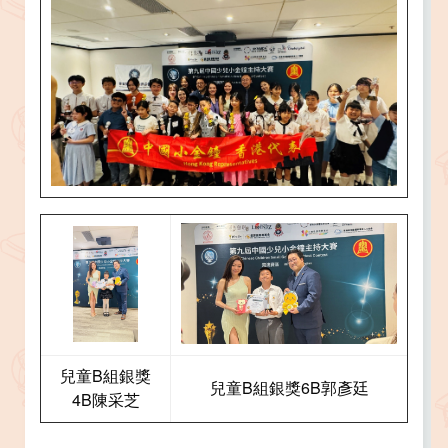
兒童B組銀獎
兒童B組銀獎6B郭彥廷
4B陳采芝