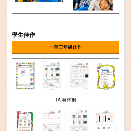
學生佳作
一至三年級佳作
1A 吳梓桐