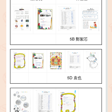
5B 鄭絮芯
5D 袁也