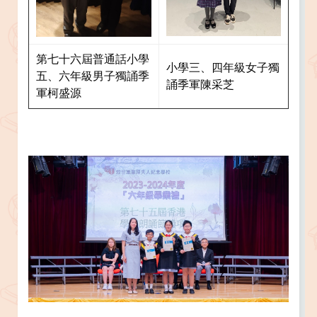
第七十六屆普通話小學
小學三、四年級女子獨
五、六年級男子獨誦季
誦季軍陳采芝
軍柯盛源