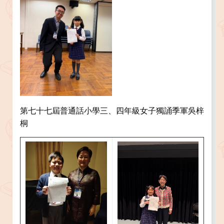
第七十七屆普通話小學三、四年級女子獨誦季軍吳梓
桐