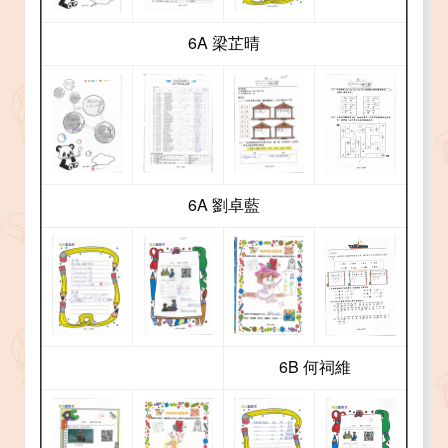
6A 梁芷晴
6A 劉卓藍
6B 何祠維