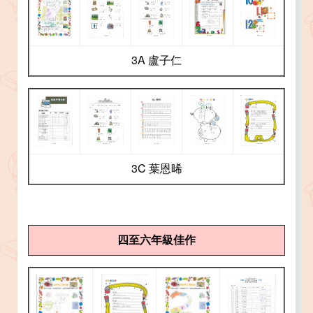
3A 盧子仁
3C 葉恩晞
四至六年級佳作