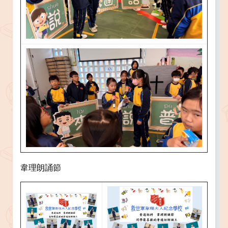
韋理朗誦節