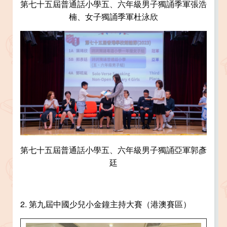
第七十五屆普通話小學五、六年級男子獨誦季軍張浩
楠、女子獨誦季軍杜泳欣
第七十五屆普通話小學五、六年級男子獨誦亞軍郭彥
廷
2. 第九屆中國少兒小金鐘主持大賽（港澳賽區）