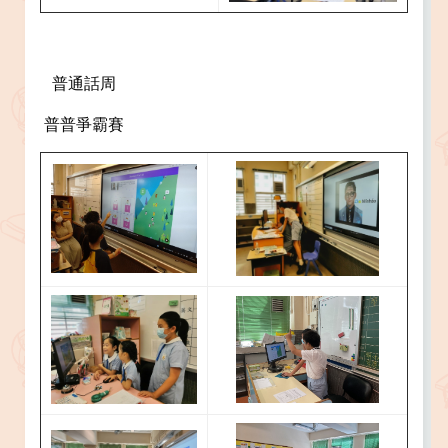
普通話周
普普爭霸賽