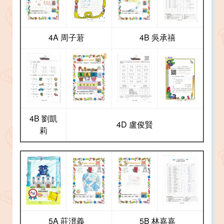
4A 周子莙
4B 吳承禧
4B 劉凱
4D 盧俊賢
莉
5A 莊溍義
5B 林嘉嘉