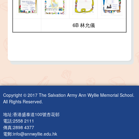
6B 林允儀
Copyright © 2017 The Salvation Army Ann Wyllie Memorial School.
All Rights Reserved.
地址:香港盛泰道100號杏花邨
電話:2558 2111
傳真:2898 4377
電郵:
info@annwyllie.edu.hk