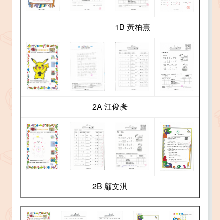
1B 黃柏熹
2A 江俊彥
2B 顧文淇