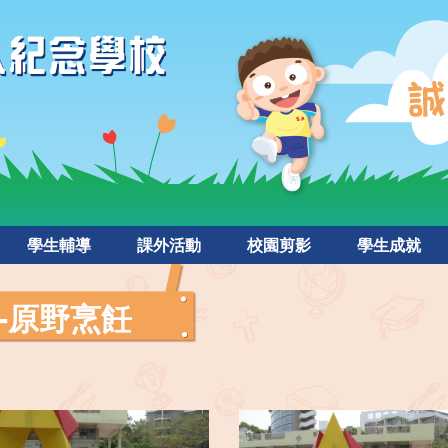
學生輔導
課外活動
校園剪影
學生成就
-原野烹飪