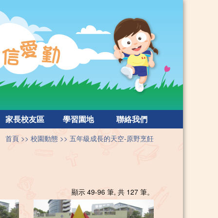
家長校友區
學習園地
聯絡我們
首頁
校園動態
五年級成長的天空-原野烹飪
顯示 49-96 筆, 共 127 筆。