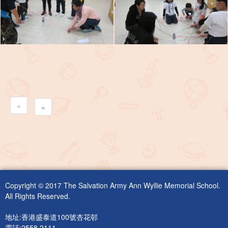
«
»
Copyright © 2017 The Salvation Army Ann Wyllie Memorial School.
All Rights Reserved.
地址:香港盛泰道100號杏花邨
電話:2558 2111