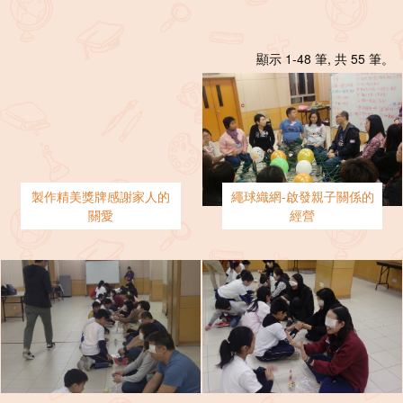
顯示 1-48 筆, 共 55 筆。
製作精美獎牌感謝家人的
繩球織網-啟發親子關係的
關愛
經營