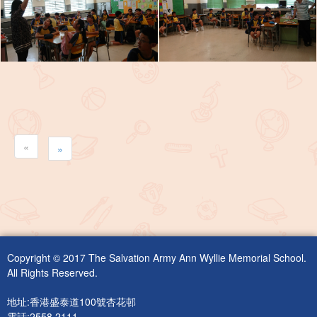
«
»
Copyright © 2017 The Salvation Army Ann Wyllie Memorial School.
All Rights Reserved.
地址:香港盛泰道100號杏花邨
電話:2558 2111