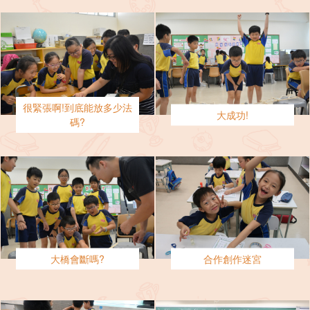
很緊張啊!到底能放多少法
大成功!
碼?
大橋會斷嗎?
合作創作迷宮