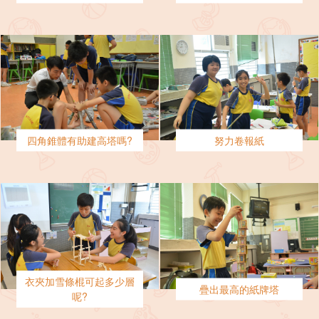
四角錐體有助建高塔嗎?
努力卷報紙
衣夾加雪條棍可起多少層
疊出最高的紙牌塔
呢?