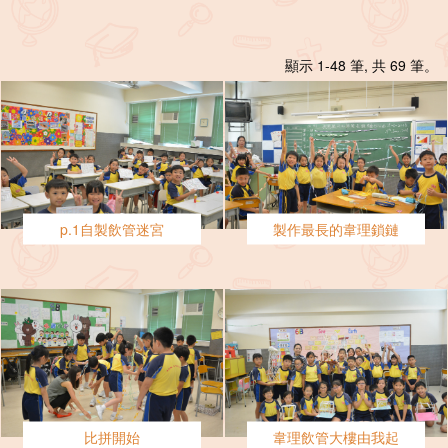
顯示 1-48 筆, 共 69 筆。
p.1自製飲管迷宮
製作最長的韋理鎖鏈
比拼開始
韋理飲管大樓由我起