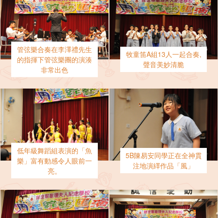
管弦樂合奏在李澤禮先生
牧童笛A組13人一起合奏,
的指揮下管弦樂團的演湊
聲音美妙清脆
非常出色
低年級舞蹈組表演的「魚
5B陳易安同學正在全神貫
樂」富有動感令人眼前一
注地演繹作品「風」
亮。