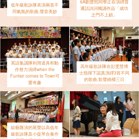
6A劉楚熙同學正在演繹普
低年級歌詠隊表演兩首不
通話詩詞獨誦作品「成功
同氣氛的歌曲,聲音美妙
之門不上鎖」
英語集誦隊利用道具和動
高年級歌詠隊在彭雯慧博
作努力演繹when the
士指揮下認真演繹3首不同
Funfair comes to Town可
的歌曲,歌聲繞樑三日
愛有趣
綜藝匯演的尾聲以高低年
級歌詠隊及小提琴合奏作