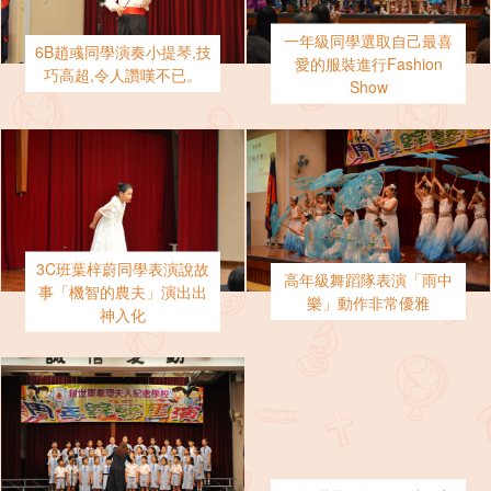
一年級同學選取自己最喜
6B趙彧同學演奏小提琴,技
愛的服裝進行Fashion
巧高超,令人讚嘆不已。
Show
3C班葉梓蔚同學表演說故
高年級舞蹈隊表演「雨中
事「機智的農夫」演出出
樂」動作非常優雅
神入化