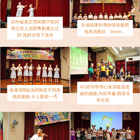
四年級黃芷瑩和鄧子熙同
非洲鼓隊和導師很有氣勢
學正投入演唱粵劇重台泣
地表演曲目「mono」
別-漁村夕照下漁舟
6C班同學用心表演狐假虎
牧童笛B組演繹兩首不同風
威的續篇,內容有趣,觀眾非
格的樂曲,令人眼前一亮
常欣賞。