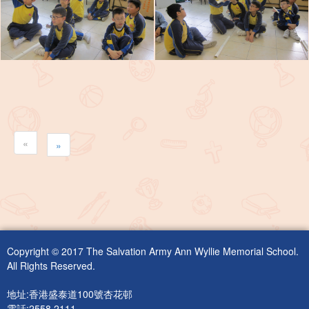
«
»
Copyright © 2017 The Salvation Army Ann Wyllie Memorial School.
All Rights Reserved.
地址:香港盛泰道100號杏花邨
電話:2558 2111