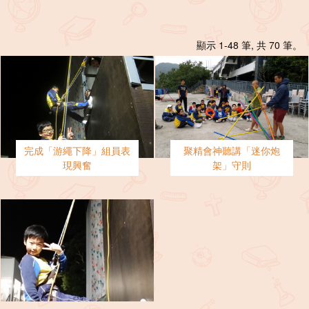
顯示 1-48 筆, 共 70 筆。
完成「游繩下降」組員表
聚精會神聽講「迷你炮
現興奮
架」守則