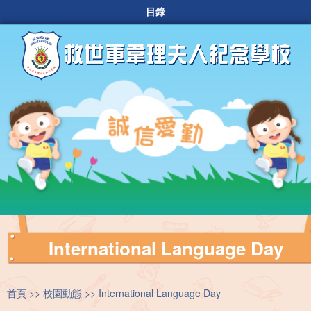
目錄
International Language Day
首頁
校園動態
International Language Day