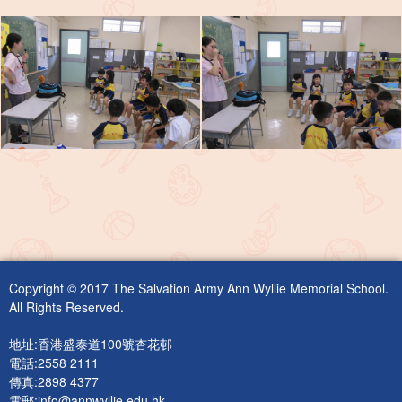
Copyright © 2017 The Salvation Army Ann Wyllie Memorial School.
All Rights Reserved.
地址:香港盛泰道100號杏花邨
電話:2558 2111
傳真:2898 4377
電郵:
info@annwyllie.edu.hk