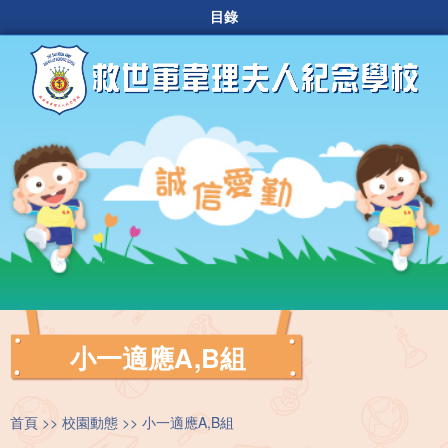
目錄
小一適應A,B組
首頁
校園動態
小一適應A,B組