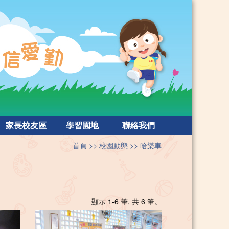
家長校友區
學習園地
聯絡我們
首頁
校園動態
哈樂車
顯示 1-6 筆, 共 6 筆。