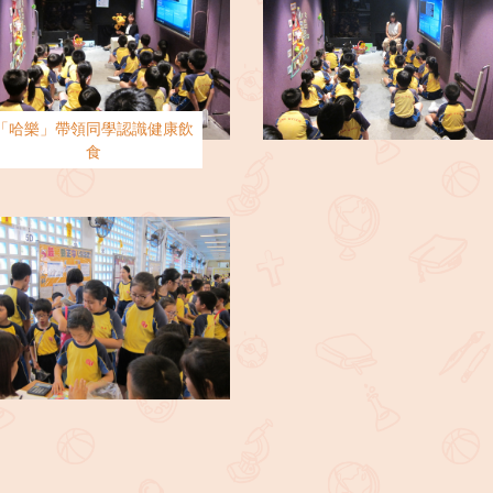
「哈樂」帶領同學認識健康飲
食