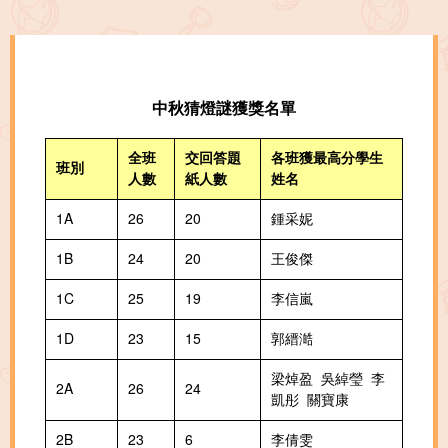
中秋猜燈謎獲獎名單
全班
交回答題
各班獲最高分學生
班別
人數
紙人數
姓名
1A
26
20
鍾采妮
1B
24
20
王俊傑
1C
25
19
李信嵐
1D
23
15
郭縉澔
梁焯盈 吳綽瑩 李
2A
26
24
凱彤 關寶康
2B
23
6
李倩雯