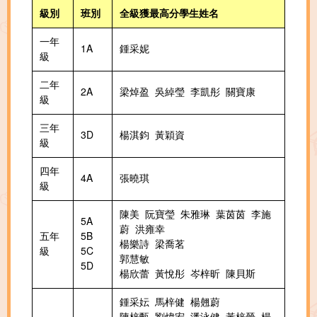
級別
班別
全級獲最高分學生姓名
一年
1A
鍾采妮
級
二年
2A
梁焯盈 吳綽瑩 李凱彤 關寶康
級
三年
3D
楊淇鈞 黃穎資
級
四年
4A
張曉琪
級
陳美 阮寶瑩 朱雅琳 葉茵茵 李施
5A
蔚 洪雍幸
五年
5B
楊樂詩 梁喬茗
級
5C
郭慧敏
5D
楊欣蕾 黃悅彤 岑梓昕 陳貝斯
鍾采妘 馬梓健 楊翹蔚
陳梓甄 劉煒宏 潘泳健 黃梓晉 楊