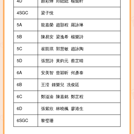
4D
顏彩燁 邱鍶鍶 楊懿軒
4SGC
梁子悅
5A
龍嘉榮 趙顥程 羅詠琳
5B
陳易安 梁逸希 楊樂詩
5C
崔凱琪 郭慧敏 趙詠陶
5D
張慧詩 黃鈞元 蔡芷晴
6A
安美智 曾穎昕 何彥泰
6B
王滢 鍾樂兒 冼俊廷
6C
鄭溢渝 陳嘉銘 鄭芷程
6D
張紫欣 林曉楓 廖港生
6SGC
黎璧珊