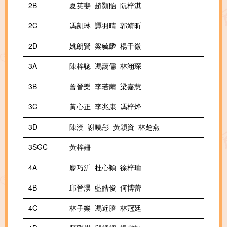
2B
夏英斐 趙顥貽 阮梓淇
2C
馮凱琳 譚羽晴 郭靖昕
2D
姚朗賢 梁毓麟 楊千微
3A
陳梓聰 馮藹儒 林翊琛
3B
曾晉樂 李若萳 梁嘉慧
3C
黃心正 李兆康 馮梓烽
3D
陳漢 謝曉彤 黃穎資 林楚燕
3SGC
黃梓姍
4A
廖巧沂 杜心穎 徐梓瑜
4B
邱晉淏 藍皓俊 何博蕾
4C
林子樂 馮近謄 林冠廷