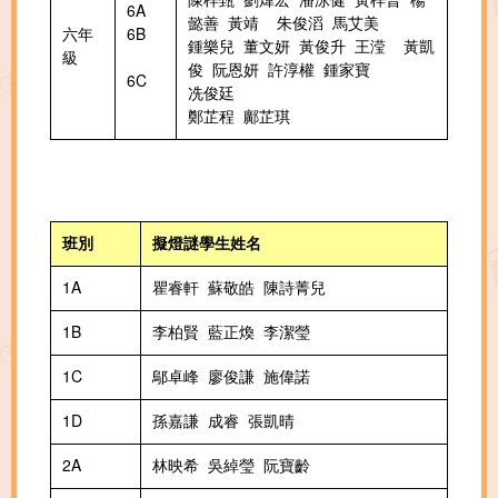
6A
懿善 黃靖 朱俊滔 馬艾美
六年
6B
鍾樂兒 董文妍 黃俊升 王滢 黃凱
級
俊 阮恩妍 許淳權 鍾家寶
6C
冼俊廷
鄭芷程 鄺芷琪
班別
擬燈謎學生姓名
1A
瞿睿軒 蘇敬皓 陳詩菁兒
1B
李柏賢 藍正煥 李潔瑩
1C
鄔卓峰 廖俊謙 施偉諾
1D
孫嘉謙 成睿 張凱晴
2A
林映希 吳綽瑩 阮寶齡