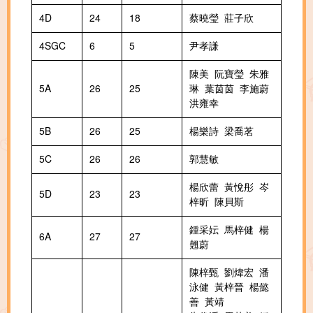
4D
24
18
蔡曉瑩 莊子欣
4SGC
6
5
尹孝謙
陳美 阮寶瑩 朱雅
5A
26
25
琳 葉茵茵 李施蔚
洪雍幸
5B
26
25
楊樂詩 梁喬茗
5C
26
26
郭慧敏
楊欣蕾 黃悅彤 岑
5D
23
23
梓昕 陳貝斯
鍾采妘 馬梓健 楊
6A
27
27
翹蔚
陳梓甄 劉煒宏 潘
泳健 黃梓晉 楊懿
善 黃靖