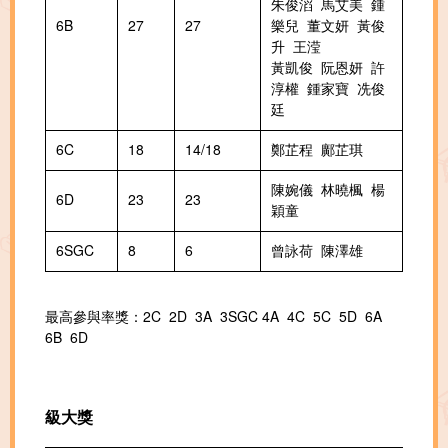
朱俊滔 馬艾美 鍾
6B
27
27
樂兒 董文妍 黃俊
升 王滢
黃凱俊 阮恩妍 許
淳權 鍾家寶 冼俊
廷
6C
18
14/18
鄭芷程 鄺芷琪
陳婉儀 林曉楓 楊
6D
23
23
穎童
6SGC
8
6
曾詠荷 陳澤雄
最高參與率獎：2C 2D 3A 3SGC 4A 4C 5C 5D 6A
6B 6D
級大獎