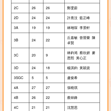
2C
26
26
鄭雯蔚
2D
24
24
許熹汶 藍正峰
3A
19
19
林翊琛 李景軒
丘嘉敏 曾晉樂 陳
3B
24
22
卓賢
林鈞澔 蔡欣妍 麥
3C
20
9
恩熙 黃心正
3D
24
18
楊淇鈞 黃穎資
3SGC
5
5
盧俊希
4A
27
27
張曉琪
4B
26
22
蔡焯鋒
4C
21
21
沈慧思