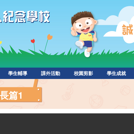
學生輔導
課外活動
校園剪影
學生成就
長篇1