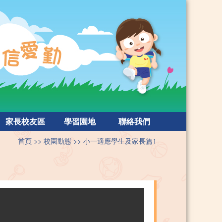
家長校友區
學習園地
聯絡我們
首頁
校園動態
小一適應學生及家長篇1