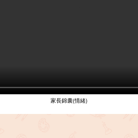
家長錦囊(情緒)