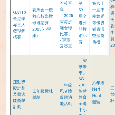
6
本校喜
第
第六十
梓
奪
賽馬會一欖
53
一屆學
GA110
獲
「2025
雄心校際欖
屆全
校舞蹈
全港學
氏
香港沙
球邀請賽
港公
節優勝
界三人
香
灘合球
2025(小學
開舞
者表演
籃球錦
生
比賽」
組)
蹈比
暨頒獎
標賽
員
- 冠軍
賽
典禮
20
及亞軍
「智
動未
來」
5G
運動獎
六年級
一年級
x AI
勵計劃
三
Nerf
四年級欖球
忍者障
智慧
及體適
競
Hunt
體驗
礙體適
體育
能獎勵
杯
體驗
能活動
全港
計劃
中小