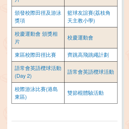
頒發校際田徑及游泳
籃球友誼賽(荔枝角
獎項
天主教小學)
校慶運動會 頒獎相
校慶運動會
片
東區校際田徑比賽
齊跳高飛跳繩計劃
語常會英語欖球活動
語常會英語欖球活動
(Day 2)
校際游泳比賽(港島
雙節棍體驗活動
東區)