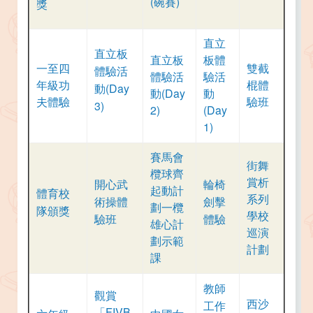
(碗賽)
獎
直立
直立板
直立板
板體
一至四
雙截
體驗活
體驗活
驗活
年級功
棍體
動(Day
動(Day
動
夫體驗
驗班
3)
2)
(Day
1
)
賽馬會
街舞
欖球齊
賞析
開心武
輪椅
起動計
體育校
系列
術操體
劍擊
劃一欖
隊頒獎
學校
驗班
體驗
雄心計
巡演
劃示範
計劃
課
教師
觀賞
西沙
工作
「FIVB