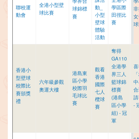
學界合
學
全港小型壁
聯校運
動_
學區際
球錦標
非
球比賽
動會
小型
田徑比
賽
女
壁球
賽
球
體驗
活動
奪得
GA110
全港學
喜
觀看
香港小
港島東
界三人
「
香港
型壁球
區小學
六年級參觀
籃球錦
中
國際
校際比
校際羽
奧運大樓
標賽
合
七人
賽頒獎
毛球比
(港島
請
欖球
禮
賽
區小學
-
賽
組) - 冠
軍