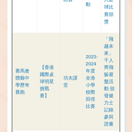
動
球比
賽頒
獎
「飛
越未
來」
2023-
千人
2024
【香港
齊飛
賽馬會
年度
國際桌
躲避
體藝中
功夫課
全港
球明星
盤活
學歷奇
堂
小學
挑戰
動 頒
賽跑
校際
賽】
發健
田徑
力士
比賽
記錄
參與
證書