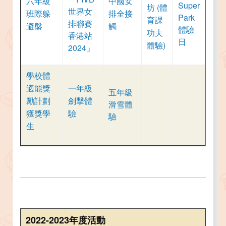
六年級
中國女
Super
坊 (體
世界女
班際躲
排全接
Park
育課
排聯賽
避盤
觸
體驗
功夫
香港站
日
體驗)
2024」
學校體
適能獎
一年級
五年級
勵計劃
劍擊體
滑雪體
獲獎學
驗
驗
生
2022-2023年度活動