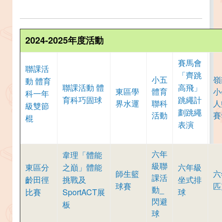
2024-2025年度活動
賽馬會
聯課活
「齊跳
小五
嶺
動 體育
聯課活動 體
高飛」
東區學
體育
小
科一年
育科巧固球
跳繩計
界水運
聯科
人
級雙節
劃跳繩
活動
賽
棍
表演
六年
韋理「體能
級聯
東區分
之巔」體能
六年級
師生籃
六
課活
齡田徑
挑戰及
坐式排
球賽
匹
動_
比賽
SportACT展
球
閃避
板
球