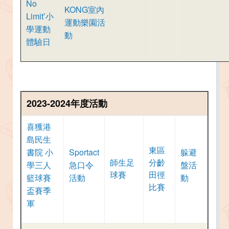
No
KONG室內
Limit’小
運動樂園活
學運動
動
體驗日
2023-2024年度活動
喜獲港
島民生
東區
書院 小
Sportact
躲避
師生足
分齡
學三人
急口令
盤活
球賽
田徑
籃球賽
活動
動
比賽
盃賽季
軍