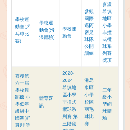
喜獲
參觀
希慎
國際
地區
學校運
學校運
邁阿
小學
動會(乒
學校運
動會(滑
密足
非撞
乓球比
動會
浪體驗)
球隊
式欖
賽)
公開
球系
訓練
列賽
獎項
2023-
喜獲第
2024
港島
六十屆
希慎地
東區
學校舞
三年
區小學
小學
蹈節 小
級小
體育喜
非撞式
校際
學低年
型網
訊
欖球系
羽毛
級組中
球體
列賽-第
球比
國舞(群
驗
三階段
賽
舞)甲等