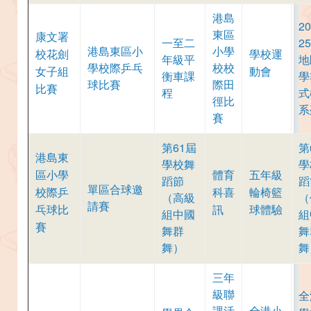
港島
20
東區
康文署
一至二
2
港島東區小
小學
校花劍
學校運
年級平
地
學校際乒乓
校校
女子組
動會
衡車課
學
球比賽
際田
比賽
程
式
徑比
系
賽
第61屆
第
港島東
學校舞
學
區小學
體育
五年級
蹈節
蹈
單區合球邀
校際乒
科喜
輪椅籃
（高級
（
請賽
乓球比
訊
球體驗
組中國
組
賽
舞群
舞
舞）
舞
三年
級聯
全
課活
全港小