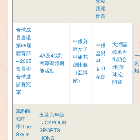
學AI
跳繩
比賽
合球成
員喜獲
中銀分
大灣區
第68屆
中銀
區女子
歡蕙盃
體育節
盃男
4A及4C忍
一
甲組花
街頭合
– 2025
甲、
者障礙體適
劍
劍比賽
球(荷
會長盃
女甲
能活動
驗
（亞博
球)公
合球邀
花劍
館）
開賽
請賽冠
軍
萬鈞匯
五及六年級
知中
_JOYPOLIS
學’The
SPORTS
Sky is
HONG