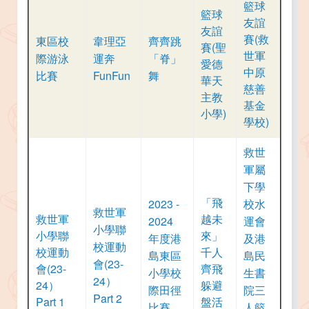
籃球
籃球
友誼
友誼
賽(救
東區校
韋理亞
齊齊跳
賽(聖
世軍
際游泳
運奔
「脊」
愛德
中原
比賽
FunFun
舞
華天
慈善
主教
基金
小學)
學校)
救世
軍屬
下學
「飛
2023 -
校水
救世軍
救世軍
越未
2024
運會
小學聯
小學聯
來」
年度港
及港
校運動
校運動
千人
島東區
島民
會(23-
會(23-
齊飛
小學校
生書
24）
24）
躲避
際田徑
院三
Part 2
Part 1
盤活
比賽
人籃