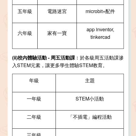
五年級
電路迷宮
microbit+配件
app inventor,
六年級
家有一寶
tinkercad
(ii)
校內體驗活動 - 周五活動課﹕
於各級周五活動課滲
入STEM元素，讓更多學生體驗STEM教育。
年級
主題
一年級
STEM小活動
二年級
「不插電」編程活動
三年級