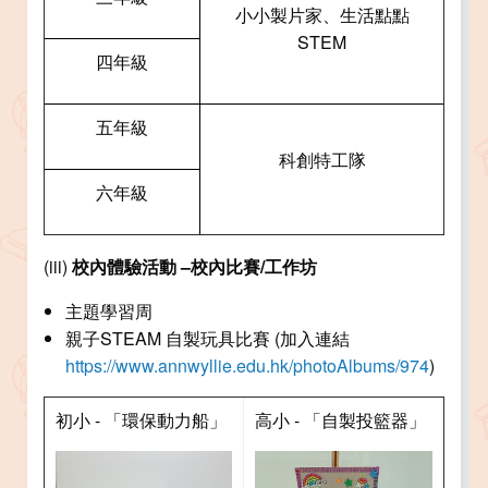
小小製片家、生活點點
STEM
四年級
五年級
科創特工隊
六年級
(iii)
校內體驗活動 –校內比賽/工作坊
主題學習周
親子STEAM 自製玩具比賽 (加入連結
https://www.annwyllie.edu.hk/photoAlbums/974
)
初小 - 「環保動力船」
高小 - 「自製投籃器」