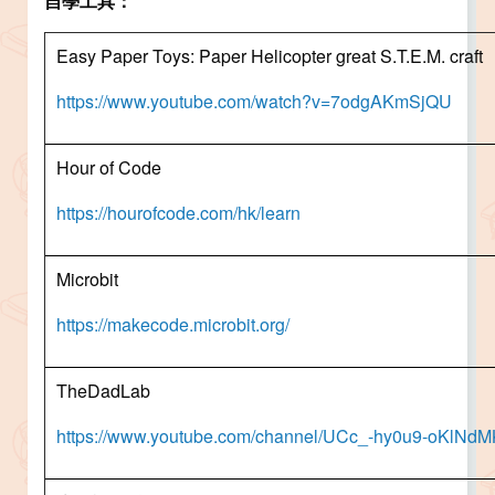
自學工具：
Easy Paper Toys: Paper Helicopter great S.T.E.M. craft
https://www.youtube.com/watch?v=7odgAKmSjQU
Hour of Code
https://hourofcode.com/hk/learn
Microbit
https://makecode.microbit.org/
TheDadLab
https://www.youtube.com/channel/UCc_-hy0u9-oKlN