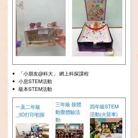
「小朋友@科大」 網上科探課程
小息STEM活動
級本STEM活動
三年級 肢體
四年級STEM
一及二年級
動覺體驗活
活動(火箭車)
_3D打印初探
動