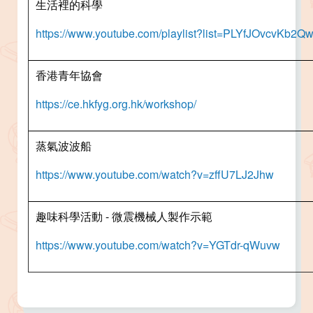
生活裡的科學
https://www.youtube.com/playlist?list=PLYfJOvcvK
香港青年協會
https://ce.hkfyg.org.hk/workshop/
蒸氣波波船
https://www.youtube.com/watch?v=zffU7LJ2Jhw
趣味科學活動 - 微震機械人製作示範
https://www.youtube.com/watch?v=YGTdr-qWuvw