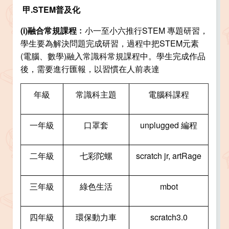
甲.STEM普及化
(i)
融合常規課程﹕
小一至小六推行STEM 專題研習，
學生要為解決問題完成研習，過程中把STEM元素
(電腦、數學)融入常識科常規課程中。學生完成作品
後，需要進行匯報，以習慣在人前表達
年級
常識科主題
電腦科課程
一年級
口罩套
unplugged 編程
二年級
七彩陀螺
scratch jr, artRage
三年級
綠色生活
mbot
四年級
環保動力車
scratch3.0