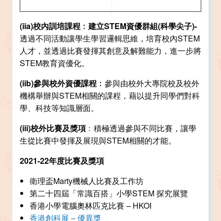
(iia)校內訓培課程﹕建立STEM資優群組(科學尖子)-
透過不同活動讓學生學習邏輯思維，培育校內STEM
人才，並透過比賽發揮其創意及解難能力，進一步將
STEM教育資優化。
(iib)
參與校外資優課程﹕
參與由校外大專院校及校外
機構舉辦與STEM相關的課程，藉以提升同學們對科
學、科技等知識層面。
(iii)
校外比賽及獎項
﹕積極透過參與不同比賽，讓學
生從比賽中發揮及展現與STEM相關的才能。
2021-22年度比賽及獎項
衛理盃Marty機械人比賽及工作坊
第二十四屆「常識百搭」小學STEM 探究展覽
香港小學電腦奧林匹克比賽 – HKOI
香港創科展 – 優異獎