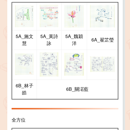
5A_施文
5A_黃詩
5A_魏穎
6A_翟芷瑩
慧
詠
洋
6B_林子
6B_關渃藍
皓
全方位