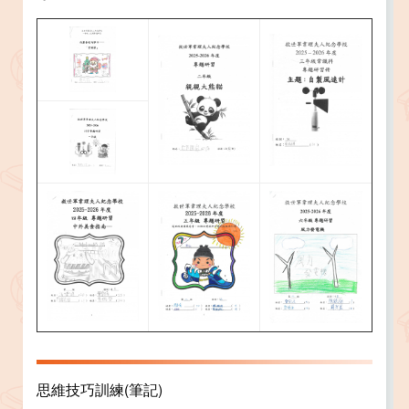
思維技巧訓練(筆記)