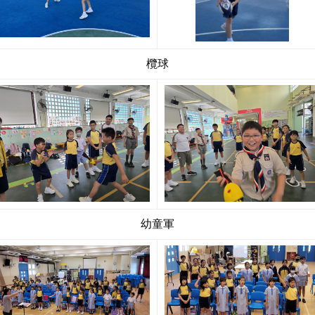
欖球
幼童軍