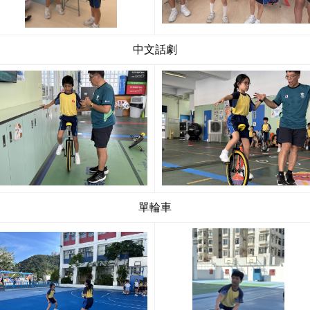
中文話劇
單輪車