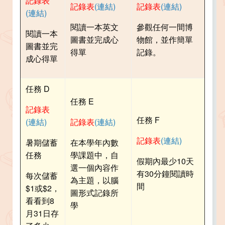
記錄表
記錄表
(連結)
記錄表
(連結)
(連結)
閱讀一本英文
參觀任何一間博
閱讀一本
圖書並完成心
物館，並作簡單
圖書並完
得單
記錄。
成心得單
任務 D
任務 E
記錄表
任務 F
(連結)
記錄表
(連結)
記錄表
(連結)
暑期儲蓄
在本學年內數
任務
學課題中，自
假期內最少10天
選一個內容作
有30分鐘閱讀時
每次儲蓄
為主題，以腦
間
$1或$2，
圖形式記錄所
看看到8
學
月31日存