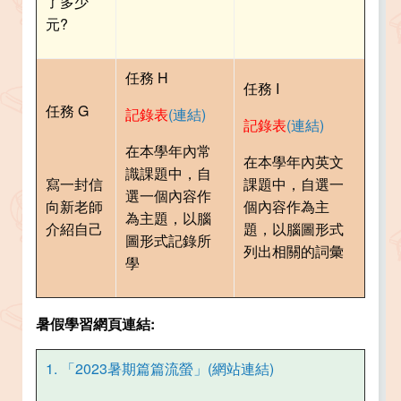
了多少
元?
任務 H
任務 I
任務 G
記錄表
(連結)
記錄表
(連結)
在本學年內常
在本學年內英文
識課題中，自
寫一封信
課題中，自選一
選一個內容作
向新老師
個內容作為主
為主題，以腦
介紹自己
題，以腦圖形式
圖形式記錄所
列出相關的詞彙
學
暑假學習網頁連結:
1. 「2023暑期篇篇流螢」(網站連結)