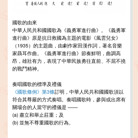
國歌的由來
中華人民共和國國歌為《義勇軍進行曲》。《義勇軍
進行曲》原是抗日救國為主題的電影《風雲兒女》
（1935）的主題曲，由劇作家田漢作詞，著名音樂
家聶耳作曲。《義勇軍進行曲》節奏鮮明，曲調高
昂，雄壯有力，表現了中華民族勇往直前、不屈不撓
的戰鬥精神。
奏唱國歌的標準及禮儀
《國歌條例》第3條
訂明，中華人民共和國國歌須以
符合其尊嚴的方式奏唱。奏唱國歌時，參與或出席有
關場合的人當守的禮儀是 ——
(a) 肅立和舉止莊重；及
(b) 並無不尊重國歌的行為。