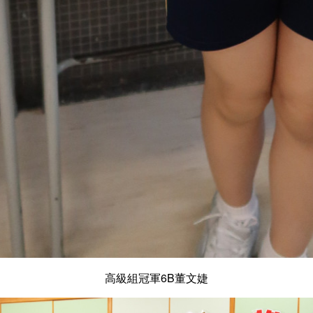
高級組冠軍6B董文婕