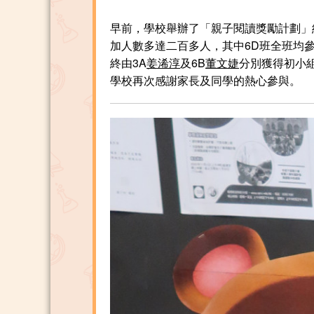
早前，學校舉辦了「親子閱讀獎勵計劃」
加人數多達二百多人，其中6D班全班均
終由3A
姜浠淳
及6B
董文婕
分別獲得初小
學校再次感謝家長及同學的熱心參與。