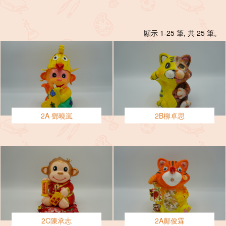
顯示 1-25 筆, 共 25 筆。
2A 鄧曉嵐
2B柳卓思
2C陳承志
2A鄺俊霖