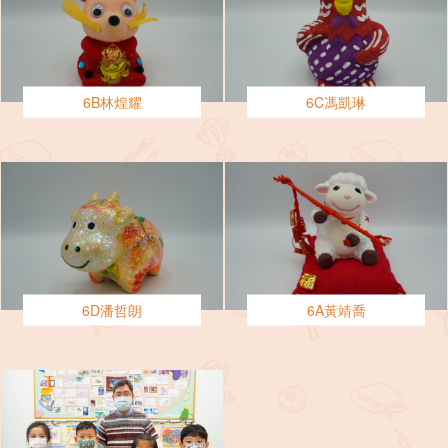
6B林煌耀
6C馮凱琳
6D潘哲朗
6A黃靖喬