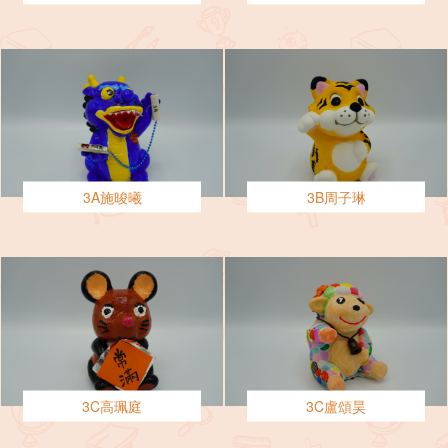
3A施晙曦
3B周子琳
3C高珮庭
3C盧頌昊