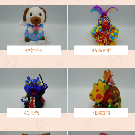
4A姜浠淳
4A 張紫柔
4C 梁敬一
4B陳政謙