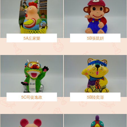
5A丘家樂
5B張凱姸
5C司徒逸政
5B陸奕澎