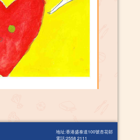
地址:香港盛泰道100號杏花邨
電話:2558 2111